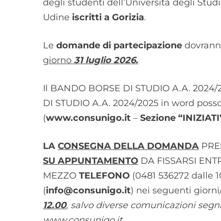
degli studenti dell’Università degli Studi 
Udine
iscritti a Gorizia
.
Le
domande di partecipazione
dovrann
giorno
31 luglio 2026.
Il
BANDO BORSE DI STUDIO A.A. 2024/
DI STUDIO A.A. 2024/2025 in word
posson
(
www.consunigo.it
–
Sezione “INIZIAT
LA
CONSEGNA DELLA DOMANDA
PRES
SU APPUNTAMENTO
DA FISSARSI ENT
MEZZO
TELEFONO
(0481 536272 dalle 1
(
info@consunigo.it
) nei seguenti giorni
12.00
, s
alvo diverse comunicazioni segna
www.consunigo.it
.