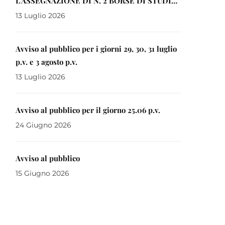
L’ASSEGNAZIONE DI N. 2 BORSE DI STUDIO
INTITOLATE ALLA MEMORIA DI DON
13 Luglio 2026
EUGENIO BRANDL A FAVORE DI LAUREATI
MAGISTRALI IN CORSI ISTITUITI PRESSO
Avviso al pubblico per i giorni 29, 30, 31 luglio
LE SEDI GORIZIANE DELL’UNIVERSITA’
p.v. e 3 agosto p.v.
DEGLI STUDI DI TRIESTE E DI UDINE ANNO
13 Luglio 2026
2026
Avviso al pubblico per il giorno 25.06 p.v.
24 Giugno 2026
Avviso al pubblico
15 Giugno 2026