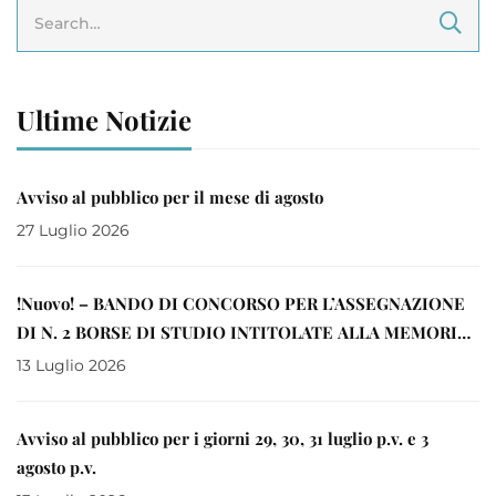
Ultime Notizie
Avviso al pubblico per il mese di agosto
27 Luglio 2026
!Nuovo! – BANDO DI CONCORSO PER L’ASSEGNAZIONE
DI N. 2 BORSE DI STUDIO INTITOLATE ALLA MEMORIA
DI DON EUGENIO BRANDL A FAVORE DI LAUREATI
13 Luglio 2026
MAGISTRALI IN CORSI ISTITUITI PRESSO LE SEDI
GORIZIANE DELL’UNIVERSITA’ DEGLI STUDI DI
Avviso al pubblico per i giorni 29, 30, 31 luglio p.v. e 3
TRIESTE E DI UDINE ANNO 2026
agosto p.v.