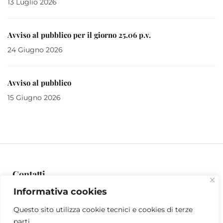
13 Luglio 2026
Avviso al pubblico per il giorno 25.06 p.v.
24 Giugno 2026
Avviso al pubblico
15 Giugno 2026
Contatti
Informativa cookies
Sede Amm.va: Via Oberdan 15 - c/o Palazzo De Grazia - 34170
GORIZIA
Questo sito utilizza cookie tecnici e cookies di terze
Sede Legale: C.so Italia, 55 - 34170 GORIZIA
parti.