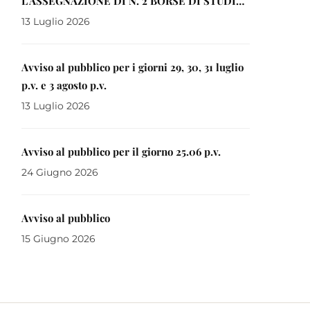
L’ASSEGNAZIONE DI N. 2 BORSE DI STUDIO
INTITOLATE ALLA MEMORIA DI DON
13 Luglio 2026
EUGENIO BRANDL A FAVORE DI LAUREATI
MAGISTRALI IN CORSI ISTITUITI PRESSO
Avviso al pubblico per i giorni 29, 30, 31 luglio
LE SEDI GORIZIANE DELL’UNIVERSITA’
p.v. e 3 agosto p.v.
DEGLI STUDI DI TRIESTE E DI UDINE ANNO
13 Luglio 2026
2026
Avviso al pubblico per il giorno 25.06 p.v.
24 Giugno 2026
Avviso al pubblico
15 Giugno 2026