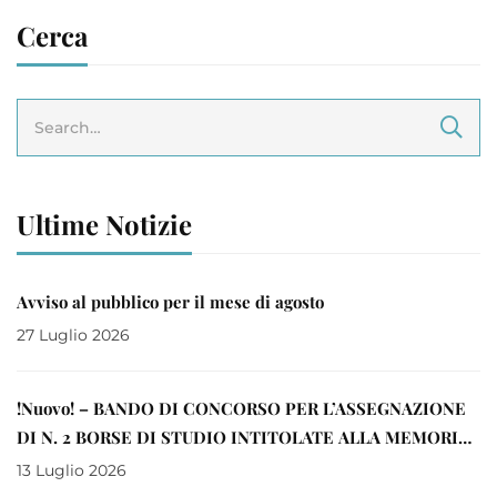
Cerca
Ultime Notizie
Avviso al pubblico per il mese di agosto
27 Luglio 2026
!Nuovo! – BANDO DI CONCORSO PER L’ASSEGNAZIONE
DI N. 2 BORSE DI STUDIO INTITOLATE ALLA MEMORIA
DI DON EUGENIO BRANDL A FAVORE DI LAUREATI
13 Luglio 2026
MAGISTRALI IN CORSI ISTITUITI PRESSO LE SEDI